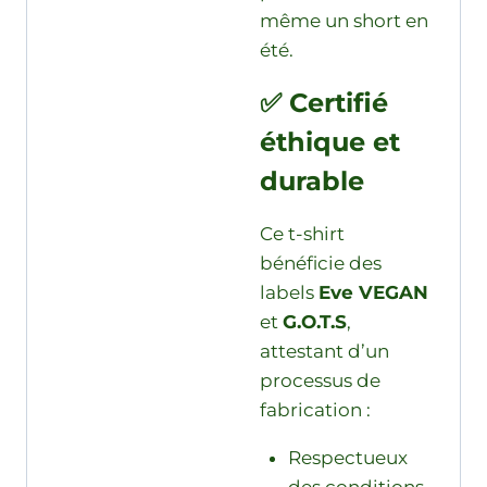
même un short en
été.
✅ Certifié
éthique et
durable
Ce t-shirt
bénéficie des
labels
Eve VEGAN
et
G.O.T.S
,
attestant d’un
processus de
fabrication :
Respectueux
des conditions