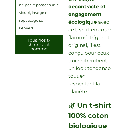
ne pas repasser sur le
décontracté et
visuel, lavage et
engagement
repassage sur
écologique
avec
l'envers.
ce t-shirt en coton
flammé. Léger et
Tous nos t-
shirts chat
original, il est
homme
conçu pour ceux
qui recherchent
un look tendance
tout en
respectant la
planète.
🌿 Un t-shirt
100% coton
biologique