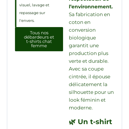
visuel, lavage et
l’environnement.
repassage sur
Sa fabrication en
l'envers.
coton en
conversion
Tous nos
débardeurs et
biologique
t-shirts chat
garantit une
femme
production plus
verte et durable.
Avec sa coupe
cintrée, il épouse
délicatement la
silhouette pour un
look féminin et
moderne.
🌿 Un t-shirt